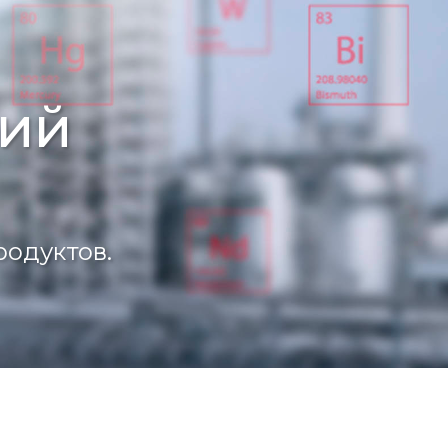
тий
родуктов.