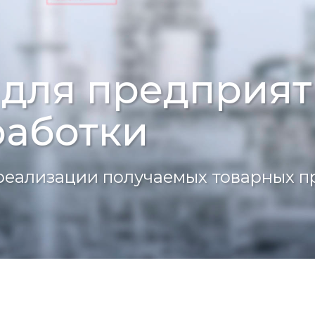
 для предприя
работки
реализации получаемых товарных п