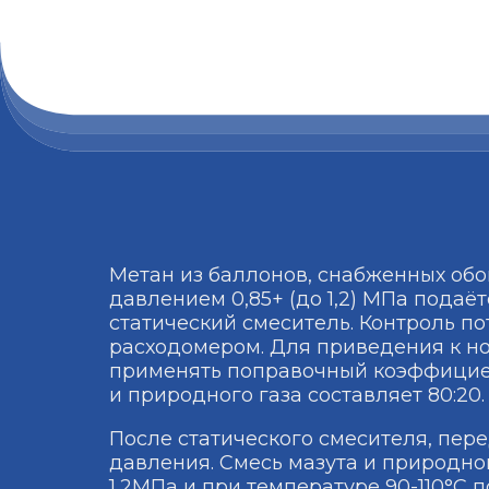
Метан из баллонов, снабженных об
давлением 0,85+ (до 1,2) МПа подаё
статический смеситель. Контроль п
расходомером. Для приведения к н
применять поправочный коэффицие
и природного газа составляет 80:20.
После статического смесителя, пере
давления. Смесь мазута и природног
1,2МПа и при температуре 90-110°С п