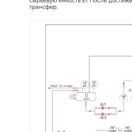
сырьевую ёмкость Е1. После достиж
трансфер.