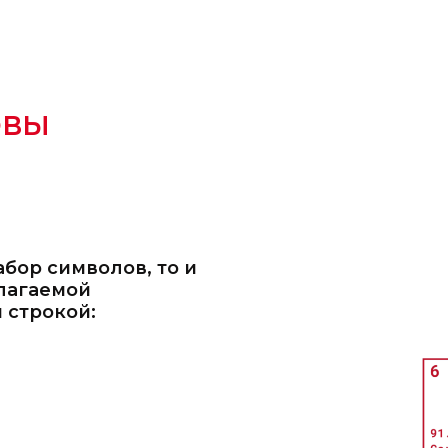
ОВЫ
абор символов, то и
лагаемой
 строкой: