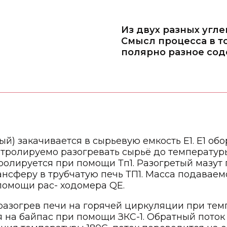
Из двух разных угл
Смысл процесса в то
полярно разное сод
й) закачивается в сырьевую емкость Е1. Е1 об
ролируемо разогревать сырьё до температуры 
ролируется при помощи Тп1. Разогретый мазу
рансферу в трубчатую печь ТП1. Масса подаваем
помощи рас- ходомера QE.
азогрев печи на горячей циркуляции при тем
на байпас при помощи ЗКС-1. Обратный поток