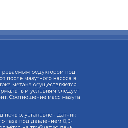
огреваемым редуктором под
тся после мазутного насоса в
отока метана осуществляется
ормальным условиям следует
нт. Соотношение масс мазута
д печью, установлен датчик
о газа под давлением 0,9-
одаётся на трубчатую печь