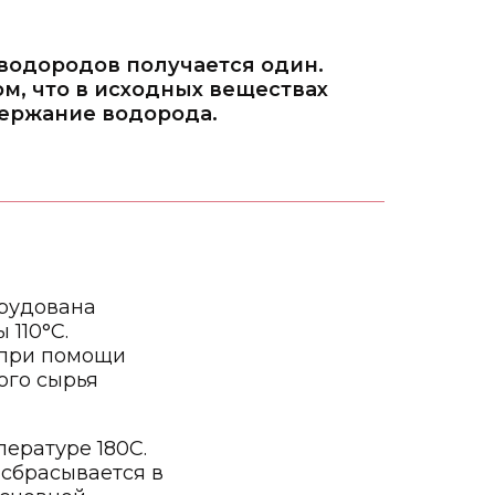
еводородов получается один.
м, что в исходных веществах
ержание водорода.
орудована
110°С.
т при помощи
ого сырья
пературе 180С.
 сбрасывается в